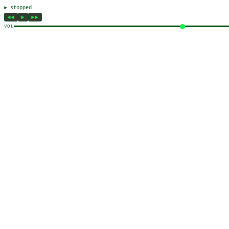
▶ stopped
◀◀
▶
▶▶
VOL